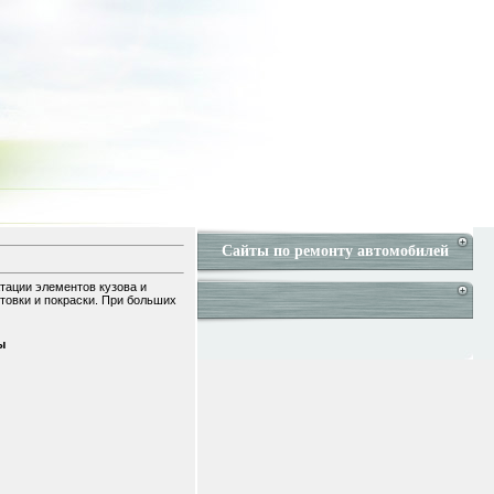
Сайты по ремонту автомобилей
тации элементов кузова и
товки и покраски. При больших
ы