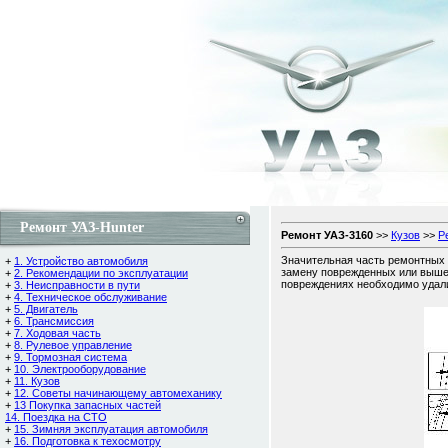
Ремонт УАЗ-Hunter
Ремонт УАЗ-3160
>>
Кузов
>>
Р
Значительная часть ремонтных 
+
1. Устройство автомобиля
замену поврежденных или вышед
+
2. Рекомендации по эксплуатации
повреждениях необходимо удали
+
3. Неисправности в пути
+
4. Техническое обслуживание
+
5. Двигатель
+
6. Трансмиссия
+
7. Ходовая часть
+
8. Рулевое управление
+
9. Тормозная система
+
10. Электрооборудование
+
11. Кузов
+
12. Советы начинающему автомеханику
+
13 Покупка запасных частей
14. Поездка на СТО
+
15. Зимняя эксплуатация автомобиля
+
16. Подготовка к техосмотру