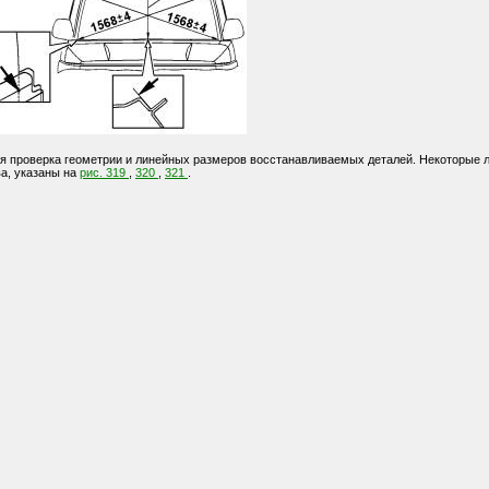
тся проверка геометрии и линейных размеров восстанавливаемых деталей. Некоторые
а, указаны на
рис. 319
,
320
,
321
.