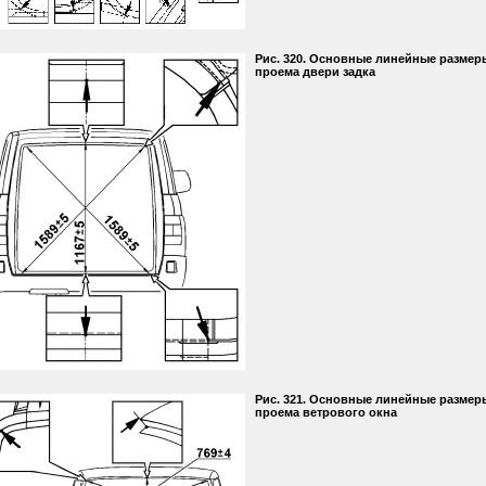
Рис. 320. Основные линейные размер
проема двери задка
Рис. 321. Основные линейные размер
проема ветрового окна