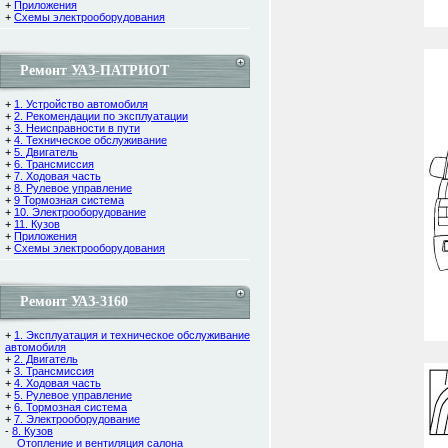
+
Приложения
+
Схемы электрооборудования
Ремонт УАЗ-ПАТРИОТ
+
1. Устройство автомобиля
+
2. Рекомендации по эксплуатации
+
3. Неисправности в пути
+
4. Техническое обслуживание
+
5. Двигатель
+
6. Трансмиссия
+
7. Ходовая часть
+
8. Рулевое управление
+
9 Тормозная система
+
10. Электрооборудование
+
11. Кузов
+
Приложения
+
Схемы электрооборудования
Ремонт УАЗ-3160
+
1. Эксплуатация и техническое обслуживание
автомобиля
+
2. Двигатель
+
3. Трансмиссия
+
4. Ходовая часть
+
5. Рулевое управление
+
6. Тормозная система
+
7. Электрооборудование
-
8. Кузов
Отопление и вентиляция салона