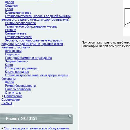
Двери
Сиденья
Капот
Крепление кузова
Стеклоочистители, насосы водяной очистки
ветрового, заднего стекол и фар (омыватель)
Ремни безопасности
Техническое обслуживание кузова
Ремонт
Снятие кузова
Стеклоочистители
Зеркала, противосолнечные козырьки,
При этом, как правило, требуе
поручни, молдинги крыши, крышки люков
необходимые при ремонте кузов
наливных горловин
Люк крыши
Подножки
Передний бампер и ограждение
Задний бампер
Капот
Облицовка радиатора
Крыло переднее
Стекла ветрового окна, окна двери задка и
боковины
Двери
Ремни безопасности
Панель приборов
Отопитель
+
Приложения
Содержание
Cхемы
Ремонт УАЗ-3151
+
Эксплуатация и техническое обслуживание