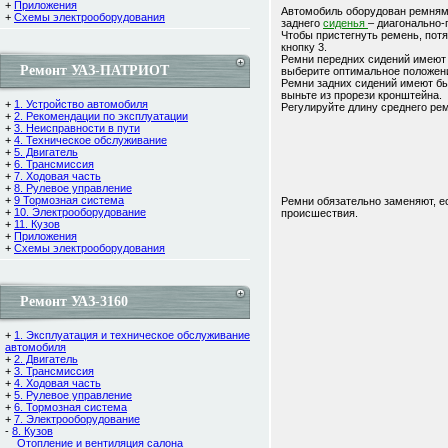
+
Приложения
Автомобиль оборудован ремням
+
Схемы электрооборудования
заднего
сиденья
– диагонально
Чтобы пристегнуть ремень, потя
кнопку 3.
Ремни передних сидений имеют 
Ремонт УАЗ-ПАТРИОТ
выберите оптимальное положени
Ремни задних сидений имеют бы
выньте из прорези кронштейна.
+
1. Устройство автомобиля
Регулируйте длину среднего ре
+
2. Рекомендации по эксплуатации
+
3. Неисправности в пути
+
4. Техническое обслуживание
+
5. Двигатель
+
6. Трансмиссия
+
7. Ходовая часть
+
8. Рулевое управление
+
9 Тормозная система
Ремни обязательно заменяют, ес
+
10. Электрооборудование
происшествия.
+
11. Кузов
+
Приложения
+
Схемы электрооборудования
Ремонт УАЗ-3160
+
1. Эксплуатация и техническое обслуживание
автомобиля
+
2. Двигатель
+
3. Трансмиссия
+
4. Ходовая часть
+
5. Рулевое управление
+
6. Тормозная система
+
7. Электрооборудование
-
8. Кузов
Отопление и вентиляция салона