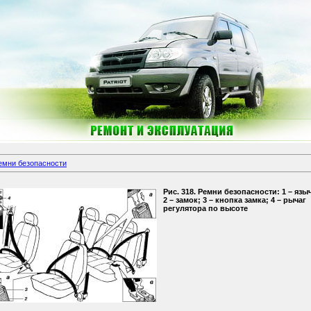
емни безопасности
Рис. 318. Ремни безопасности: 1 – язы
2 – замок; 3 – кнопка замка; 4 – рычаг
регулятора по высоте