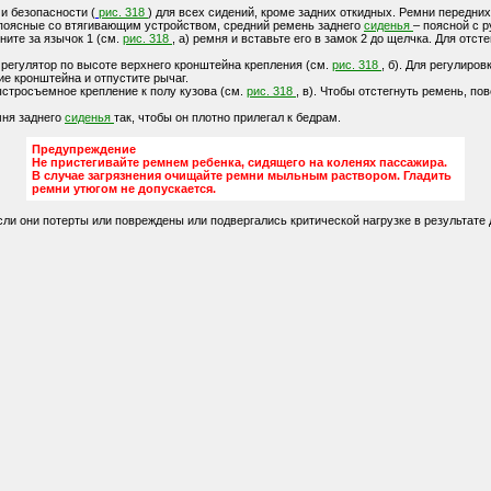
и безопасности (
рис. 318
) для всех сидений, кроме задних откидных. Ремни передни
-поясные со втягивающим устройством, средний ремень заднего
сиденья
– поясной с 
ните за язычок 1 (см.
рис. 318
, а) ремня и вставьте его в замок 2 до щелчка. Для отс
регулятор по высоте верхнего кронштейна крепления (см.
рис. 318
, б). Для регулиров
е кронштейна и отпустите рычаг.
стросъемное крепление к полу кузова (см.
рис. 318
, в). Чтобы отстегнуть ремень, пов
мня заднего
сиденья
так, чтобы он плотно прилегал к бедрам.
Предупреждение
Не пристегивайте ремнем ребенка, сидящего на коленях пассажира.
В случае загрязнения очищайте ремни мыльным раствором. Гладить
ремни утюгом не допускается.
ли они потерты или повреждены или подвергались критической нагрузке в результате