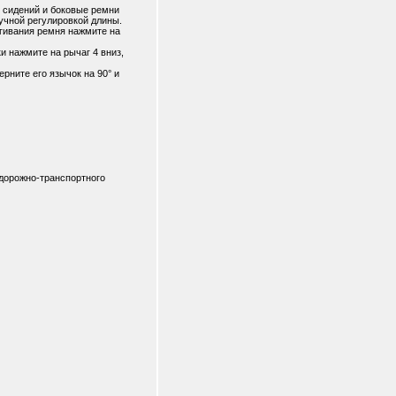
х сидений и боковые ремни
ручной регулировкой длины.
тегивания ремня нажмите на
ки нажмите на рычаг 4 вниз,
ерните его язычок на 90° и
 дорожно-транспортного