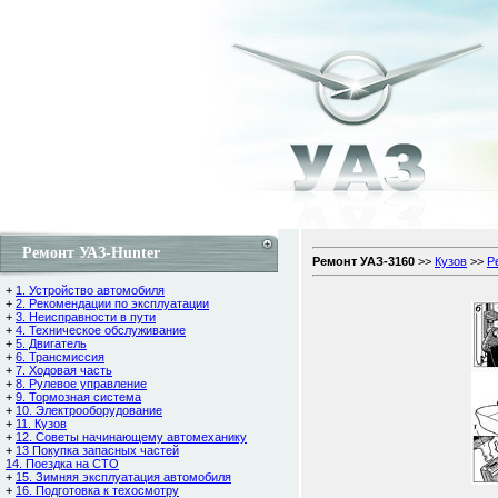
Ремонт УАЗ-Hunter
Ремонт УАЗ-3160
>>
Кузов
>>
Р
+
1. Устройство автомобиля
+
2. Рекомендации по эксплуатации
+
3. Неисправности в пути
+
4. Техническое обслуживание
+
5. Двигатель
+
6. Трансмиссия
+
7. Ходовая часть
+
8. Рулевое управление
+
9. Тормозная система
+
10. Электрооборудование
+
11. Кузов
+
12. Советы начинающему автомеханику
+
13 Покупка запасных частей
14. Поездка на СТО
+
15. Зимняя эксплуатация автомобиля
+
16. Подготовка к техосмотру