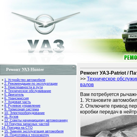
Ремонт УАЗ-Hunter
Ремонт УАЗ-Patriot / П
>>
Техническое обслужи
+
1. Устройство автомобиля
+
2. Рекомендации по эксплуатации
валов
+
3. Неисправности в пути
+
4. Техническое обслуживание
Вам потребуется рычаж
+
5. Двигатель
+
6. Трансмиссия
1. Установите автомобил
+
7. Ходовая часть
2. Отключите привод пер
+
8. Рулевое управление
+
9. Тормозная система
коробки передач в нейт
+
10. Электрооборудование
+
11. Кузов
+
12. Советы начинающему автомеханику
+
13 Покупка запасных частей
14. Поездка на СТО
+
15. Зимняя эксплуатация автомобиля
+
16. Подготовка к техосмотру