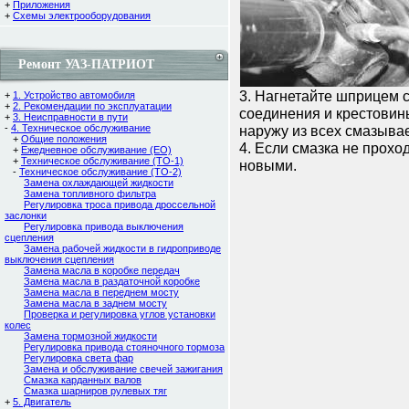
+
Приложения
+
Схемы электрооборудования
Ремонт УАЗ-ПАТРИОТ
3. Нагнетайте шприцем 
+
1. Устройство автомобиля
+
2. Рекомендации по эксплуатации
соединения и крестовин
+
3. Неисправности в пути
-
4. Техническое обслуживание
наружу из всех смазыва
+
Общие положения
4. Если смазка не прохо
+
Ежедневное обслуживание (ЕО)
+
Техническое обслуживание (ТО-1)
новыми.
-
Техническое обслуживание (ТО-2)
Замена охлаждающей жидкости
Замена топливного фильтра
Регулировка троса привода дроссельной
заслонки
Регулировка привода выключения
сцепления
Замена рабочей жидкости в гидроприводе
выключения сцепления
Замена масла в коробке передач
Замена масла в раздаточной коробке
Замена масла в переднем мосту
Замена масла в заднем мосту
Проверка и регулировка углов установки
колес
Замена тормозной жидкости
Регулировка привода стояночного тормоза
Регулировка света фар
Замена и обслуживание свечей зажигания
Смазка карданных валов
Смазка шарниров рулевых тяг
+
5. Двигатель