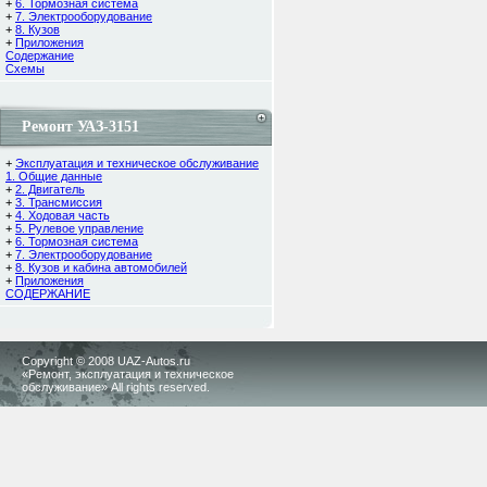
+
6. Тормозная система
+
7. Электрооборудование
+
8. Кузов
+
Приложения
Содержание
Cхемы
Ремонт УАЗ-3151
+
Эксплуатация и техническое обслуживание
1. Общие данные
+
2. Двигатель
+
3. Трансмиссия
+
4. Ходовая часть
+
5. Рулевое управление
+
6. Тормозная система
+
7. Электрооборудование
+
8. Кузов и кабина автомобилей
+
Приложения
СОДЕРЖАНИЕ
Copyright © 2008 UAZ-Autos.ru
«Ремонт, эксплуатация и техническое
обслуживание» All rights reserved.