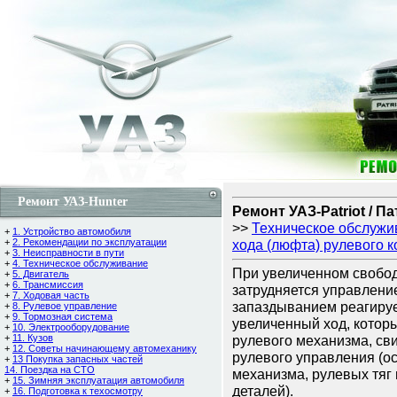
Ремонт УАЗ-Hunter
Ремонт УАЗ-Patriot / П
>>
Техническое обслужи
+
1. Устройство автомобиля
+
2. Рекомендации по эксплуатации
хода (люфта) рулевого к
+
3. Неисправности в пути
+
4. Техническое обслуживание
При увеличенном свобод
+
5. Двигатель
+
6. Трансмиссия
затрудняется управление
+
7. Ходовая часть
запаздыванием реагирует
+
8. Рулевое управление
+
9. Тормозная система
увеличенный ход, которы
+
10. Электрооборудование
+
11. Кузов
рулевого механизма, св
+
12. Советы начинающему автомеханику
рулевого управления (о
+
13 Покупка запасных частей
14. Поездка на СТО
механизма, рулевых тяг 
+
15. Зимняя эксплуатация автомобиля
деталей).
+
16. Подготовка к техосмотру