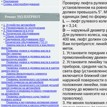
+
Приложения
Проверку люфта рулевог
+
Схемы электрооборудования
установленном на ровно
должен превышать 5°. 
единицах (мм) по форм
Ремонт УАЗ-ПАТРИОТ
L
— люфт рулевого колес
+
1. Устройство автомобиля
p
= 3,14;
+
2. Рекомендации по эксплуатации
D
— наружный диаметр р
+
3. Неисправности в пути
-
4. Техническое обслуживание
Для рулевого колеса, н
+
Общие положения
400 мм, люфт должен со
+
Ежедневное обслуживание (ЕО)
-
Техническое обслуживание (ТО-1)
Вам потребуются: линейк
Замена масла в двигателе и масляного
меток.
фильтра
Проверка уровня и доливка масла в
1. Установите передние
коробку передач
Проверка уровня и доливка масла в
прямолинейному движе
раздаточную коробку
2. Установите линейку т
Проверка уровня и доливка масла в картер
переднего моста
приборов, средняя част
Проверка уровня и доливка масла в картер
света фар (установленно
заднего моста
Замена фильтрующего элемента
включается ближний свет
воздушного фильтра
Проверка технического состояния деталей
наружной поверхности о
передней подвески на автомобиле
положения линейки, пов
Проверка технического состояния деталей
задней подвески на автомобиле
сторону до момента нача
Осмотр и проверка рулевого управления
положении нанесите на о
на автомобиле
Проверка свободного хода (люфта)
проволоку).
рулевого колеса
3. Не меняя положения 
Проверка и регулировка натяжения ремня
привода вентилятора и насоса гидроусилителя