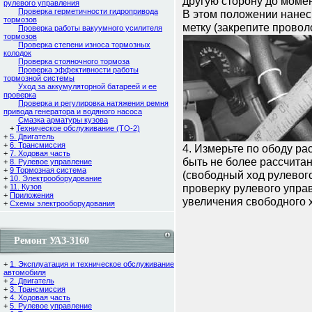
другую сторону до моме
рулевого управления
Проверка герметичности гидропривода
В этом положении нанес
тормозов
метку (закрепите проволо
Проверка работы вакуумного усилителя
тормозов
Проверка степени износа тормозных
колодок
Проверка стояночного тормоза
Проверка эффективности работы
тормозной системы
Уход за аккумуляторной батареей и ее
проверка
Проверка и регулировка натяжения ремня
привода генератора и водяного насоса
Смазка арматуры кузова
+
Техническое обслуживание (ТО-2)
+
5. Двигатель
+
6. Трансмиссия
4. Измерьте по ободу р
+
7. Ходовая часть
быть не более рассчитан
+
8. Рулевое управление
+
9 Тормозная система
(свободный ход рулевог
+
10. Электрооборудование
проверку рулевого упра
+
11. Кузов
+
Приложения
увеличения свободного 
+
Схемы электрооборудования
Ремонт УАЗ-3160
+
1. Эксплуатация и техническое обслуживание
автомобиля
+
2. Двигатель
+
3. Трансмиссия
+
4. Ходовая часть
+
5. Рулевое управление